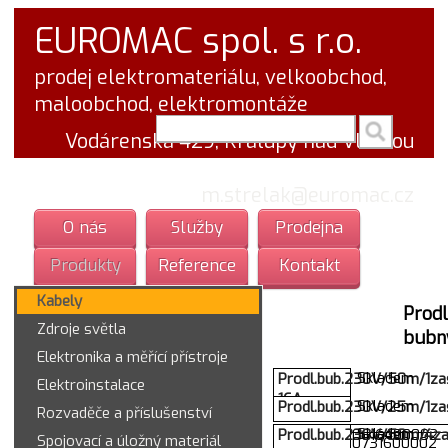
EUROMAC spol. s r.o.
prodej elektromateriálu, velkoobchod,
maloobchod, elektromontáže
vyhledej v textu
Vodárenská 429, Kralupy nad Vltavou
tel.: 777 766 555
email:
m.strelak@euromac.cz
O nás
Služby
Prodejna
Produkty
Reference
Kontakt
Kabely
Prodl
Zdroje světla
bubn
Elektronika a měřící přístroje
Skladem
Prodl.bub.230V/50m/1za
Elektroinstalace
16A
Skladem
Prodl.bub.230V/25m/1z
Rozvaděče a příslušenství
Skladem
Prodl.bub.230V/50m/4z
000000000616400002
Spojovací a úložný materiál
000000000731600002