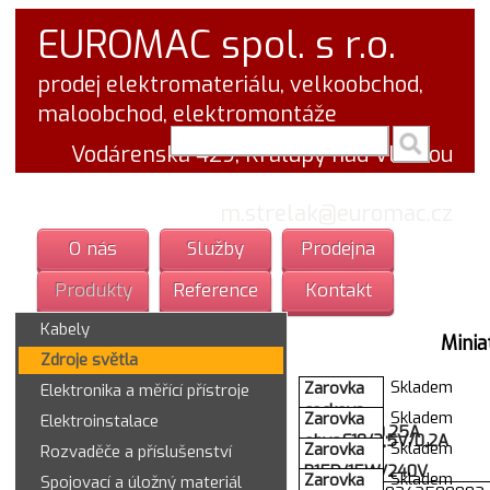
EUROMAC spol. s r.o.
prodej elektromateriálu, velkoobchod,
maloobchod, elektromontáže
vyhledej v textu
Vodárenská 429, Kralupy nad Vltavou
tel.: 777 766 555
email:
m.strelak@euromac.cz
O nás
Služby
Prodejna
Produkty
Reference
Kontakt
Kabely
Minia
Zdroje světla
Skladem
Zarovka
Elektronika a měřící přístroje
cockova
Skladem
Zarovka
Elektroinstalace
E10/2,2V/0,25A
obyc.E10/3,5V/0,2A
Skladem
Zarovka
Rozvaděče a příslušenství
Z2121
Z2126
B15D/15W/240V
Skladem
Zarovka
Spojovací a úložný materiál