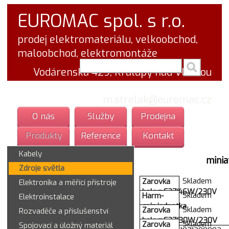
EUROMAC spol. s r.o.
prodej elektromateriálu, velkoobchod,
maloobchod, elektromontáže
vyhledej v textu
Vodárenská 429, Kralupy nad Vltavou
tel.: 777 766 555
email:
m.strelak@euromac.cz
O nás
Služby
Prodejna
Produkty
Reference
Kontakt
Kabely
minia
Zdroje světla
Skladem
Zarovka
Elektronika a měřící přístroje
halog.E27/46W/230V
Skladem
Harm-
Elektroinstalace
64543
spin.jednotka
Skladem
Zarovka
Rozvaděče a příslušenství
OSRAM
ZBE102
halog.E27/30W/230V
Skladem
Zarovka
Spojovací a úložný materiál
008948