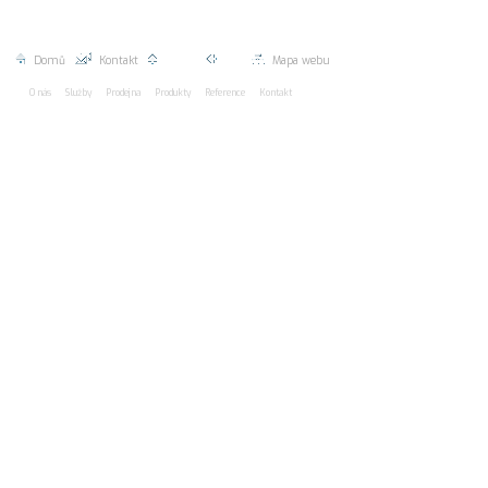
Celkem 0
Domů
|
Kontakt
|
Nahoru |
Zpět |
Mapa webu
O nás
Služby
Prodejna
Produkty
Reference
Kontakt