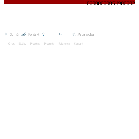
000000000511900002
2026 EUROMAC spol. s r.o.
line: 3 * Návštěvy dnes 0
Celkem 0
Domů
|
Kontakt
|
Nahoru |
Zpět |
Mapa webu
O nás
Služby
Prodejna
Produkty
Reference
Kontakt