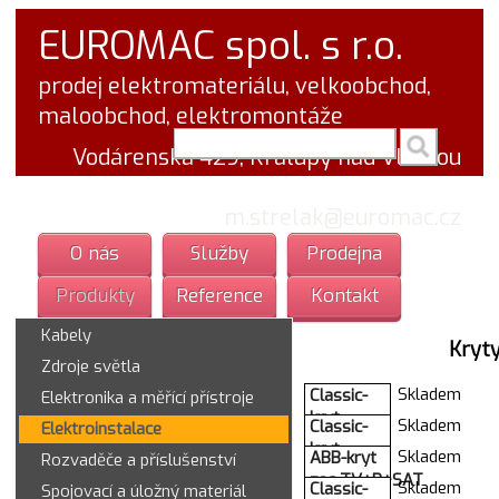
EUROMAC spol. s r.o.
prodej elektromateriálu, velkoobchod,
maloobchod, elektromontáže
vyhledej v textu
Vodárenská 429, Kralupy nad Vltavou
tel.: 777 766 555
email:
m.strelak@euromac.cz
O nás
Služby
Prodejna
Produkty
Reference
Kontakt
Kabely
Kryt
Zdroje světla
Skladem
Classic-
Elektronika a měřící přístroje
kryt
Skladem
Classic-
Elektroinstalace
zasuvky
kryt
Skladem
ABB-kryt
Rozvaděče a příslušenství
5517-
zas.1xTLF
zas.TV+R+SAT
B75B1
Skladem
Classic-
Spojovací a úložný materiál
5013C-