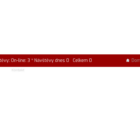
těvy: On-line: 3 * Návštěvy dnes 0 Celkem 0
Do
Kontakt