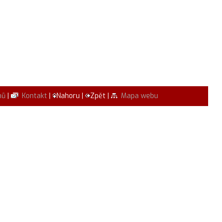
mů
|
Kontakt
|
Nahoru |
Zpět |
Mapa webu