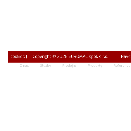
cookies
| Copyright © 2026 EUROMAC spol. s r.o.
Návš
O nás
Služby
Prodejna
Produkty
Reference