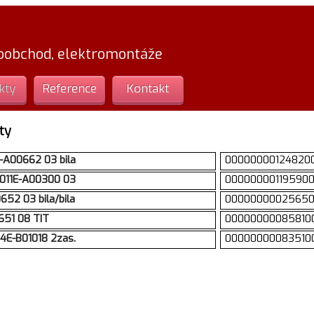
loobchod, elektromontáže
kty
Reference
Kontakt
ty
-A00662 03 bila
00000000124820
011E-A00300 03
00000000119590
52 03 bila/bila
0000000002565
651 08 TIT
00000000085810
4E-B01018 2zas.
00000000083510