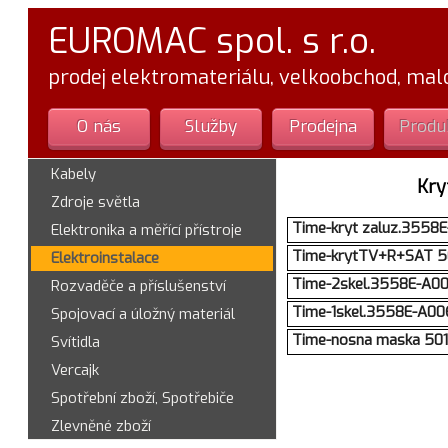
EUROMAC spol. s r.o.
prodej elektromateriálu, velkoobchod, ma
O nás
Služby
Prodejna
Produ
Kabely
Kry
Zdroje světla
Time-kryt zaluz.3558E
Elektronika a měřící přístroje
Time-krytTV+R+SAT 5
Elektroinstalace
Time-2skel.3558E-A006
Rozvaděče a příslušenství
Time-1skel.3558E-A00
Spojovací a úložný materiál
Time-nosna maska 501
Svítidla
Vercajk
Spotřební zboží, Spotřebiče
Zlevněné zboží