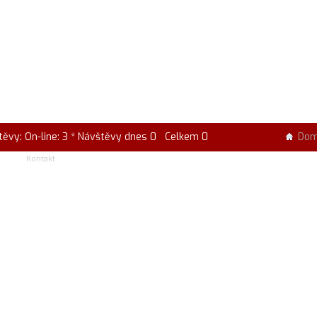
těvy: On-line: 3 * Návštěvy dnes 0 Celkem 0
Do
Kontakt