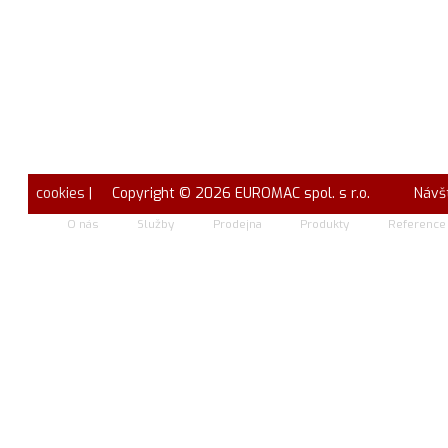
cookies
| Copyright © 2026 EUROMAC spol. s r.o.
Návš
O nás
Služby
Prodejna
Produkty
Reference