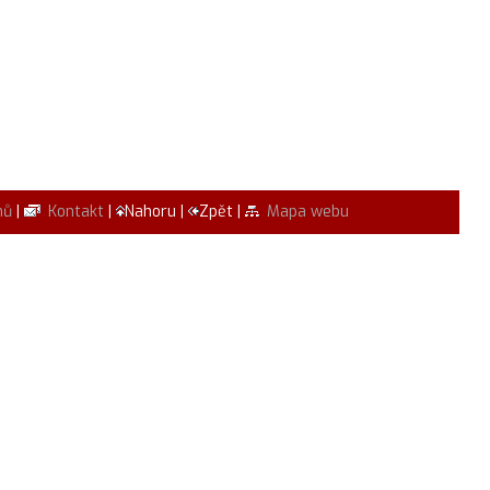
mů
|
Kontakt
|
Nahoru |
Zpět |
Mapa webu