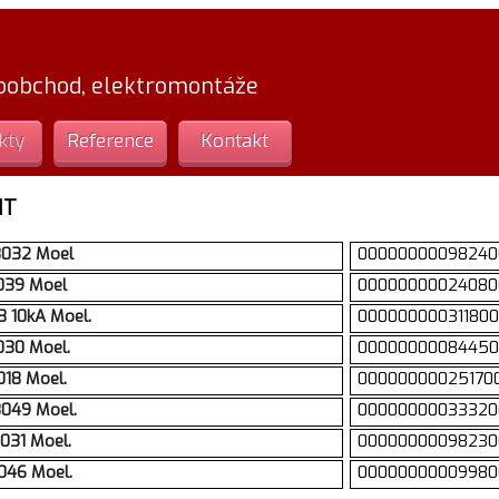
loobchod, elektromontáže
kty
Reference
Kontakt
HT
8032 Moel
00000000098240
8039 Moel
00000000024080
98 10kA Moel.
00000000031180
030 Moel.
00000000084450
018 Moel.
00000000025170
8049 Moel.
00000000033320
8031 Moel.
00000000098230
046 Moel.
00000000009980