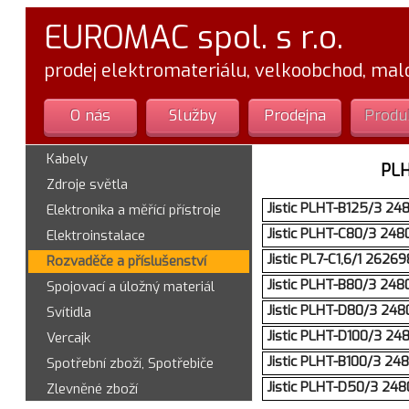
EUROMAC spol. s r.o.
prodej elektromateriálu, velkoobchod, ma
O nás
Služby
Prodejna
Produ
Kabely
PL
Zdroje světla
Jistic PLHT-B125/3 24
Elektronika a měřící přístroje
Jistic PLHT-C80/3 24
Elektroinstalace
Jistic PL7-C1,6/1 2626
Rozvaděče a příslušenství
Jistic PLHT-B80/3 248
Spojovací a úložný materiál
Jistic PLHT-D80/3 248
Svítidla
Jistic PLHT-D100/3 24
Vercajk
Jistic PLHT-B100/3 24
Spotřební zboží, Spotřebiče
Jistic PLHT-D50/3 248
Zlevněné zboží