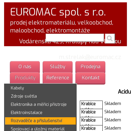
EUROMAC spol. s r.o.
prodej elektromateriálu, velkoobchod,
maloobchod, elektromontáže
vyhledej v textu
Vodárenská 429, Kralupy nad Vltavou
tel.: 777 766 555
email:
m.strelak@euromac.cz
O nás
Služby
Prodejna
Produkty
Reference
Kontakt
Kabely
Acidu
Zdroje světla
Skladem
Krabice
Elektronika a měřící přístroje
acidur
Skladem
Krabice
Elektroinstalace
6455-26P
acidur
Skladem
Krabice
Rozvaděče a příslušenství
IP67 seda
6455-11P
acidur
velka SEZ
Skladem
Krabice
Spojovací a úložný materiál
IP67 seda